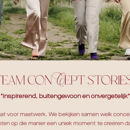
team conCept storie
"Inspirerend, buitengewoon en onvergetelijk"
at voor maatwerk. We bekijken samen welk concept 
chten op die manier een uniek moment te creëren da