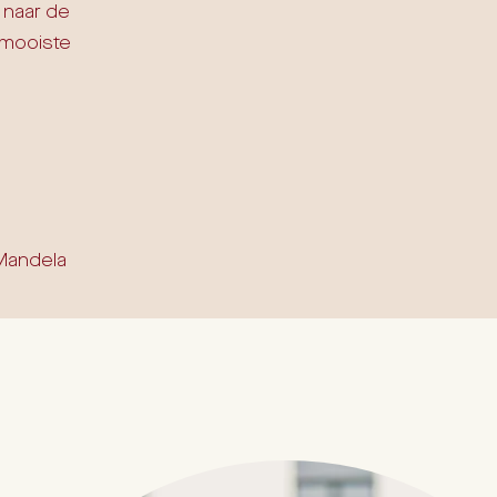
 naar de
e mooiste
 Mandela