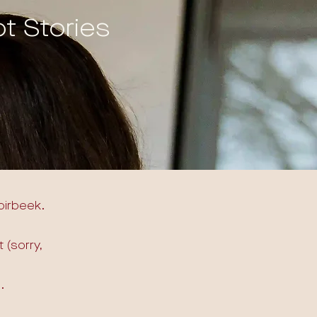
t Stories
oirbeek.
 (sorry,
.