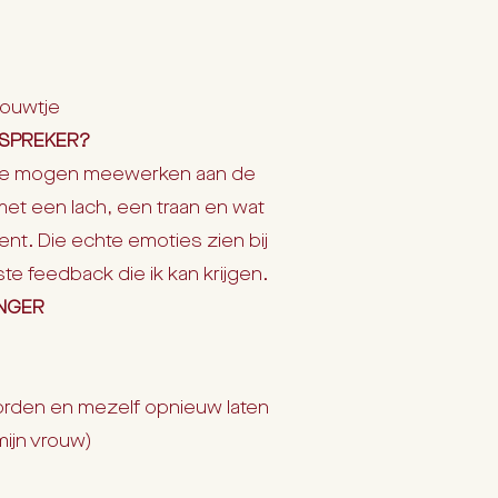
rouwtje
SPREKER?
m te mogen meewerken aan de
et een lach, een traan en wat
nt. Die echte emoties zien bij
te feedback die ik kan krijgen.
ANGER
worden en mezelf opnieuw laten
mijn vrouw)