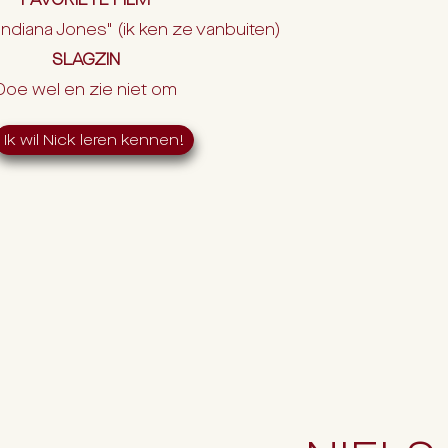
 "Indiana Jones" (ik ken ze vanbuiten)
SLAGZIN
Doe wel en zie niet om
Ik wil Nick leren kennen!