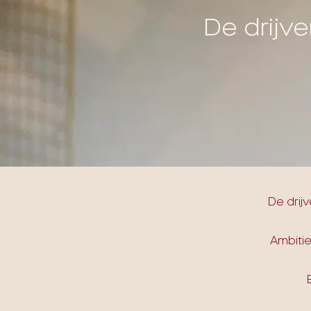
De drijv
De drij
Ambitie