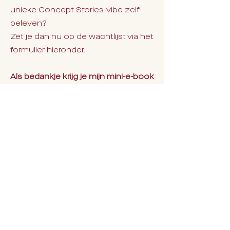
unieke Concept Stories-vibe zelf
beleven?
Zet je dan nu op de wachtlijst via het
formulier hieronder.
Als bedankje
krijg je mijn mini-e-book
“9 veelgemaakte fouten op een
ceremonie die jij kan vermijden”.
Een korte, eerlijke en herkenbare
gids vol tips uit de praktijk; zodat
jullie meteen weten wat wél werkt
en jullie ceremonie straks
moeiteloos klopt van begin tot
einde.
Klaar om van jullie ceremonie iets te
maken dat raakt, klopt én blijft