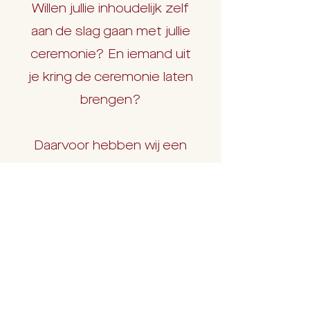
Willen jullie inhoudelijk zelf
aan de slag gaan met jullie
ceremonie? En iemand uit
je kring de ceremonie laten
brengen?
Daarvoor hebben wij een
online DIY-programma
waarmee je je
huwelijksceremonie zelf
vorm geeft mét
begeleiding.